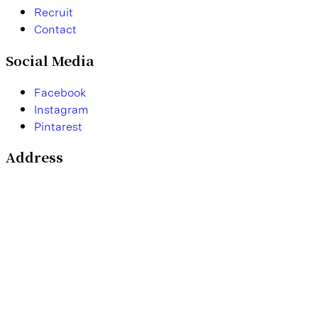
R
e
c
r
u
i
t
C
o
n
t
a
c
t
Social Media
F
a
c
e
b
o
o
k
I
n
s
t
a
g
r
a
m
P
i
n
t
a
r
e
s
t
Address