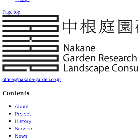
Page top
office@nakane-garden.co.jp
Contents
A
b
o
u
t
P
r
o
j
e
c
t
H
i
s
t
o
r
y
S
e
r
v
i
c
e
N
e
w
s