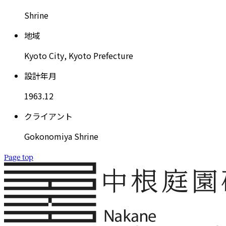
S
h
r
i
n
e
地
域
K
y
o
t
o
C
i
t
y
,
K
y
o
t
o
P
r
e
f
e
c
t
u
r
e
設
計
年
月
1
9
6
3
.
1
2
ク
ラ
イ
ア
ン
ト
G
o
k
o
n
o
m
i
y
a
S
h
r
i
n
e
Page top