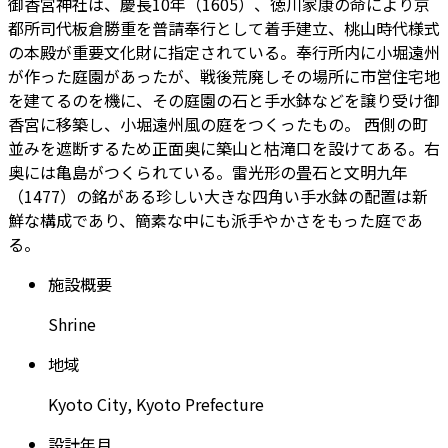
御香宮神社は、慶長10年（1605）、徳川家康の命により京
都所司代板倉勝重を普請奉行として着手建立、桃山時代様式
の本殿が重要文化財に指定されている。奉行所内に小堀遠州
が作った庭園があったが、戦後荒廃しその場所に市営住宅地
を建てるのを機に、その庭園の石と手水鉢などを譲り受け御
香宮に移築し、小堀遠州風の庭をつくったもの。 西側の町
並みを遮断するため正面奥に築山と枯滝口を設けてある。右
奥には亀島がつくられている。雷光形の畳石と文明九年
（1477）の銘がある珍しい大きな四角い手水鉢の配置は新
鮮な構成であり、簡素な中にも派手やかさをもった庭であ
る。
施
設
概
要
S
h
r
i
n
e
地
域
K
y
o
t
o
C
i
t
y
,
K
y
o
t
o
P
r
e
f
e
c
t
u
r
e
設
計
年
月