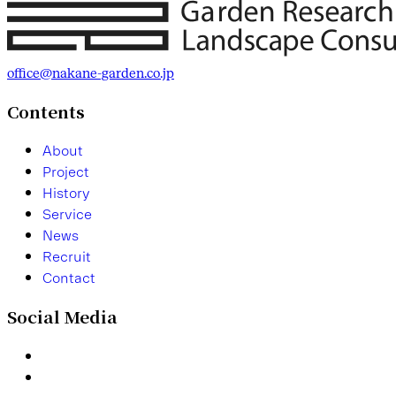
office@nakane-garden.co.jp
Contents
A
b
o
u
t
P
r
o
j
e
c
t
H
i
s
t
o
r
y
S
e
r
v
i
c
e
N
e
w
s
R
e
c
r
u
i
t
C
o
n
t
a
c
t
Social Media