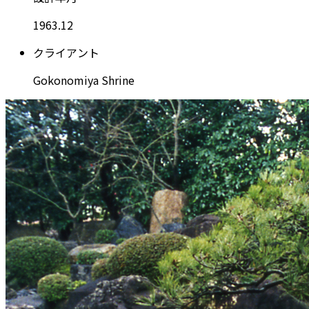
1
9
6
3
.
1
2
ク
ラ
イ
ア
ン
ト
G
o
k
o
n
o
m
i
y
a
S
h
r
i
n
e