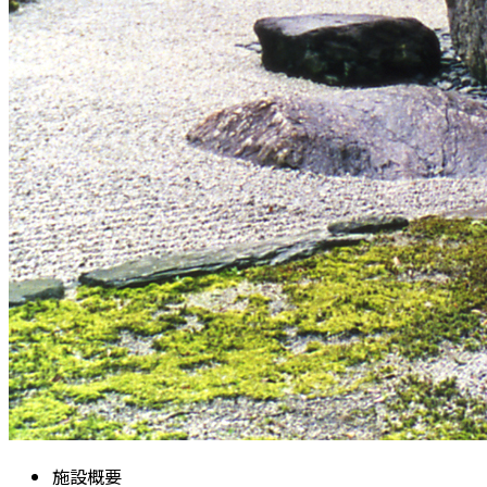
施
設
概
要