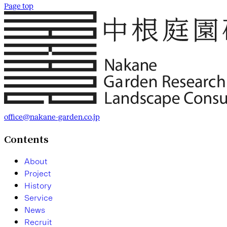
Page top
office@nakane-garden.co.jp
Contents
A
b
o
u
t
P
r
o
j
e
c
t
H
i
s
t
o
r
y
S
e
r
v
i
c
e
N
e
w
s
R
e
c
r
u
i
t