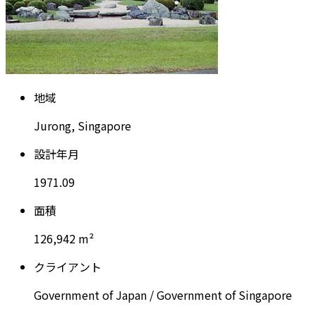
地
域
J
u
r
o
n
g
,
S
i
n
g
a
p
o
r
e
設
計
年
月
1
9
7
1
.
0
9
面
積
1
2
6
,
9
4
2
m
²
ク
ラ
イ
ア
ン
ト
G
o
v
e
r
n
m
e
n
t
o
f
J
a
p
a
n
/
G
o
v
e
r
n
m
e
n
t
o
f
S
i
n
g
a
p
o
r
e