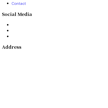
C
o
n
t
a
c
t
Social Media
Address