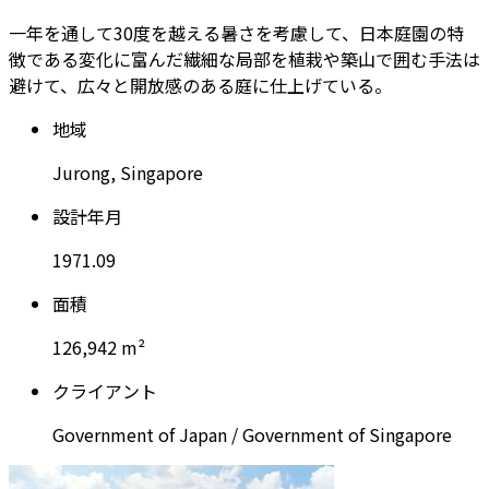
一年を通して30度を越える暑さを考慮して、日本庭園の特
徴である変化に富んだ繊細な局部を植栽や築山で囲む手法は
避けて、広々と開放感のある庭に仕上げている。
地
域
J
u
r
o
n
g
,
S
i
n
g
a
p
o
r
e
設
計
年
月
1
9
7
1
.
0
9
面
積
1
2
6
,
9
4
2
m
²
ク
ラ
イ
ア
ン
ト
G
o
v
e
r
n
m
e
n
t
o
f
J
a
p
a
n
/
G
o
v
e
r
n
m
e
n
t
o
f
S
i
n
g
a
p
o
r
e