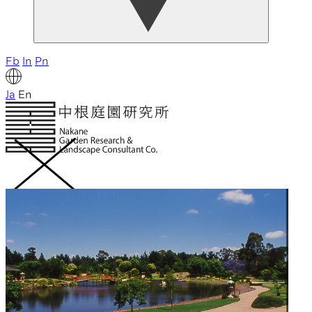
Fb
In
Pn
Ja
En