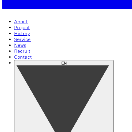
About
Project
History
Service
News
Recruit
Contact
EN