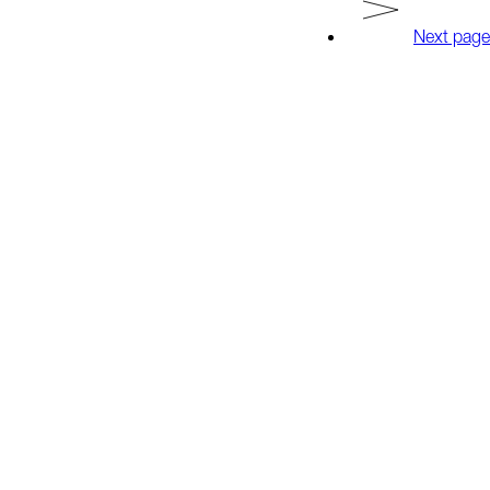
Next page