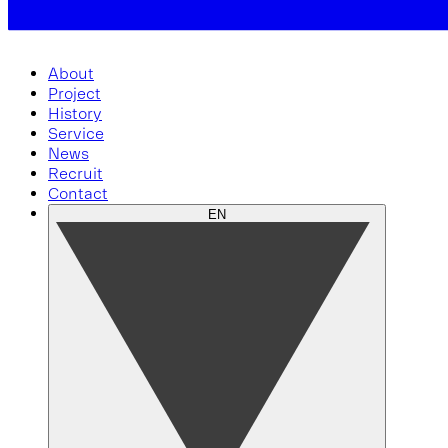
About
Project
History
Service
News
Recruit
Contact
EN