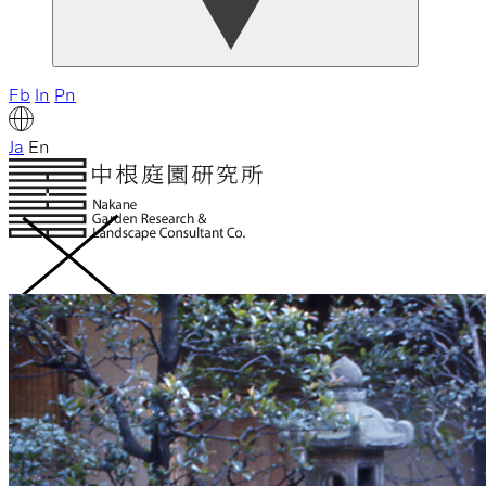
Fb
In
Pn
Ja
En