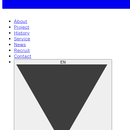
About
Project
History
Service
News
Recruit
Contact
EN