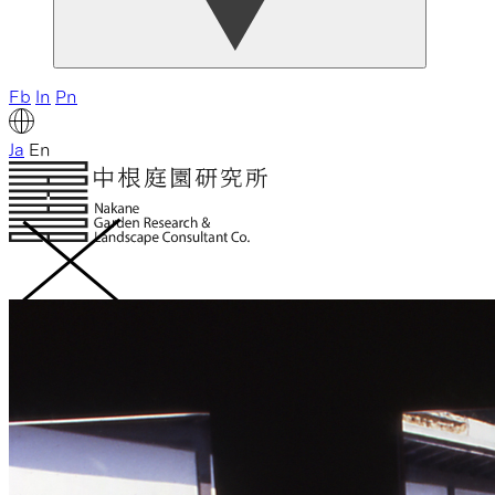
Fb
In
Pn
Ja
En