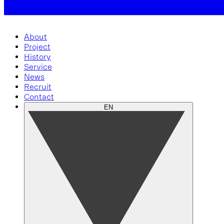
About
Project
History
Service
News
Recruit
Contact
EN