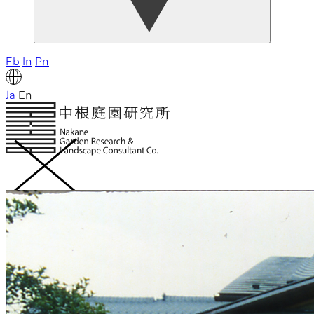
Fb
In
Pn
Ja
En