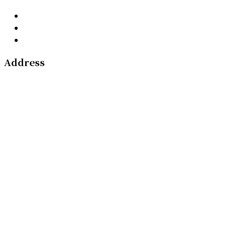
Address