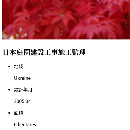
日本庭園建設工事施工監理
地
域
U
k
r
a
i
n
e
設
計
年
月
2
0
0
5
.
0
4
面
積
6
h
e
c
t
a
r
e
s