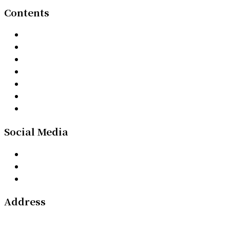
Contents
Social Media
Address